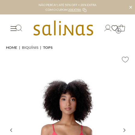
NÃO PERCA! | ATÉ 50% OFF + 20% EXTRA
✕
COM O CUPOM
20EXTRA
0
HOME
|
BIQUÍNIS
|
TOPS