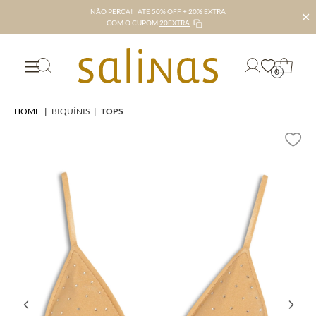
NÃO PERCA! | ATÉ 50% OFF + 20% EXTRA
✕
COM O CUPOM
20EXTRA
0
HOME
|
BIQUÍNIS
|
TOPS