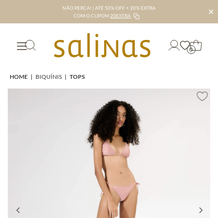
NÃO PERCA! | ATÉ 50% OFF + 20% EXTRA
✕
COM O CUPOM
20EXTRA
0
HOME
|
BIQUÍNIS
|
TOPS