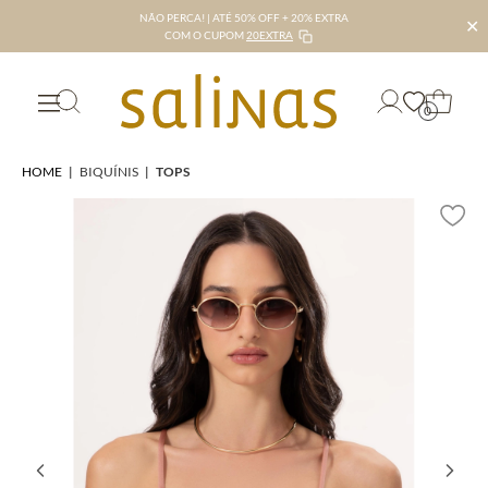
NÃO PERCA! | ATÉ 50% OFF + 20% EXTRA
✕
COM O CUPOM
20EXTRA
0
HOME
|
BIQUÍNIS
|
TOPS