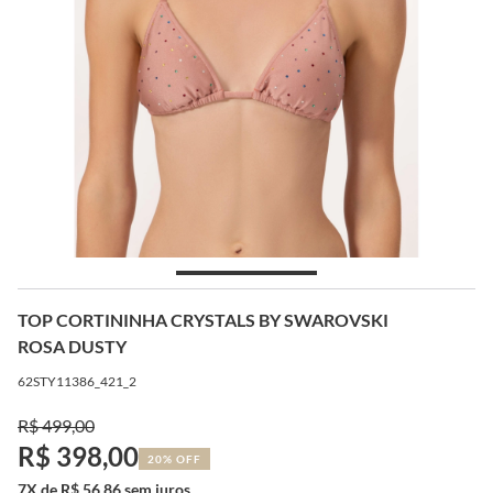
TOP CORTININHA CRYSTALS BY SWAROVSKI
ROSA DUSTY
62STY11386_421_2
R$ 499,00
R$ 398,00
20% OFF
7X de R$ 56,86 sem juros