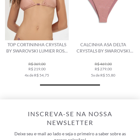
NINHA CRYSTALS
CALCINHA ASA DELTA
CALCINHA 
SKI LUMIER ROSA
CRYSTALS BY SWAROVSKI
CRYSTALS BY
DUSTY
CELEBRATE ROSA DUSTY
ROSA 
$ 369,00
R$ 469,00
R$ 51
$ 219,00
R$ 279,00
R$ 41
de R$ 54,75
5x de R$ 55,80
8x de R
INSCREVA-SE NA NOSSA
NEWSLETTER
Deixe seu e-mail ao lado e seja o primeiro a saber sobre as
nossas coleções!