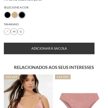
SELECIONE A COR:
TAMANHO:
P
M
G
ADICIONAR À SACOLA
RELACIONADOS AOS SEUS INTERESSES
41% OFF
19% OFF