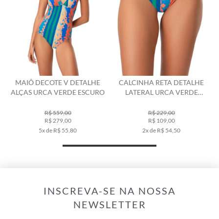
OTE V DETALHE
CALCINHA RETA DETALHE
TOP MEIA TA
A VERDE ESCURO
LATERAL URCA VERDE
URCA VERD
ESCURO
$ 559,00
R$ 229,00
R$ 33
$ 279,00
R$ 109,00
R$ 16
de R$ 55,80
2x de R$ 54,50
3x de R
INSCREVA-SE NA NOSSA
NEWSLETTER