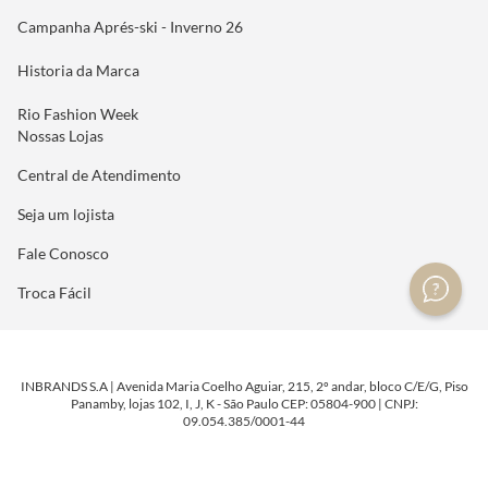
Campanha Aprés-ski - Inverno 26
Historia da Marca
Rio Fashion Week
Nossas Lojas
Central de Atendimento
Seja um lojista
Fale Conosco
Troca Fácil
INBRANDS S.A | Avenida Maria Coelho Aguiar, 215, 2º andar, bloco C/E/G, Piso
Panamby, lojas 102, I, J, K - São Paulo CEP: 05804-900 | CNPJ:
09.054.385/0001-44
DESENVOLVIDO POR
TECNOLOGIA