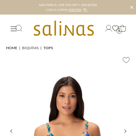
NÃO PERCA! | ATÉ 50% OFF + 20% EXTRA
✕
COM O CUPOM
20EXTRA
0
HOME
|
BIQUÍNIS
|
TOPS