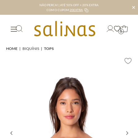
NÃO PERCA! | ATÉ 50% OFF + 20% EXTRA
✕
COM O CUPOM
20EXTRA
0
HOME
|
BIQUÍNIS
|
TOPS