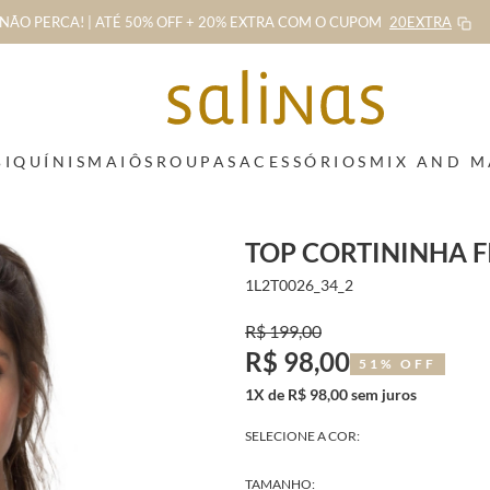
NÃO PERCA! | ATÉ 50% OFF + 20% EXTRA
COM O CUPOM
20EXTRA
BIQUÍNIS
MAIÔS
ROUPAS
ACESSÓRIOS
MIX AND 
TOP CORTININHA F
1L2T0026_34_2
R$ 199,00
R$ 98,00
51% OFF
1X de R$ 98,00 sem juros
SELECIONE A COR:
TAMANHO: