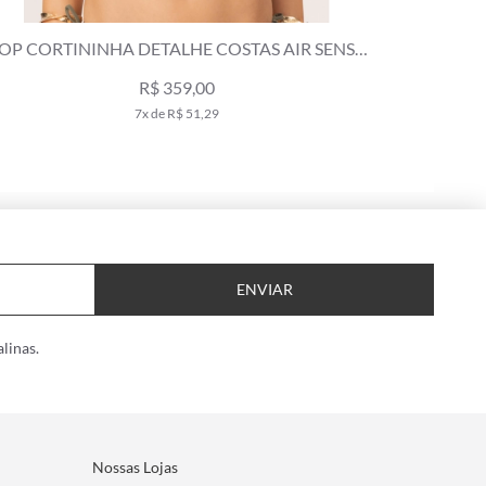
OP CORTININHA DETALHE COSTAS AIR SENSE
TOP CORTI
VERDE MILITAR
R$ 359,00
7x de R$ 51,29
ENVIAR
linas.
Nossas Lojas