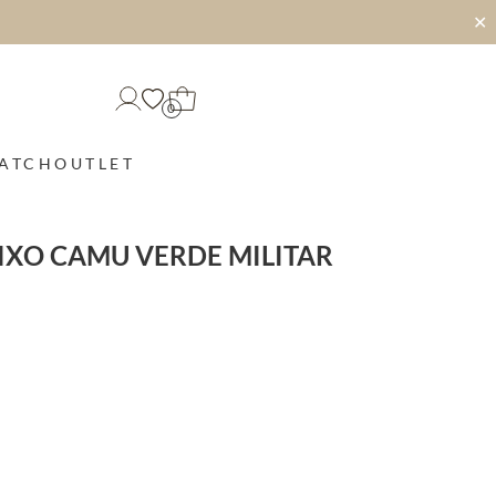
✕
0
MATCH
OUTLET
IXO CAMU VERDE MILITAR