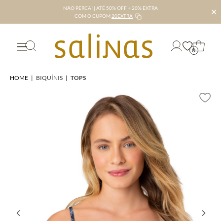
NÃO PERCA! | ATÉ 50% OFF + 20% EXTRA
✕
COM O CUPOM
20EXTRA
0
HOME
|
BIQUÍNIS
|
TOPS