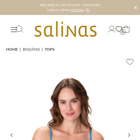
NÃO PERCA! | ATÉ 50% OFF + 20% EXTRA
✕
COM O CUPOM
20EXTRA
0
HOME
|
BIQUÍNIS
|
TOPS