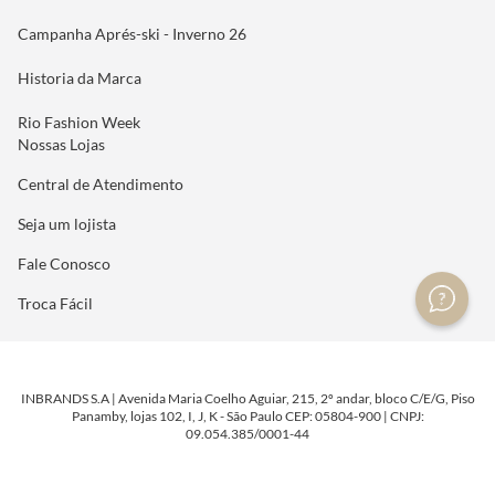
Campanha Aprés-ski - Inverno 26
Historia da Marca
Rio Fashion Week
Nossas Lojas
Central de Atendimento
Seja um lojista
Fale Conosco
Troca Fácil
INBRANDS S.A | Avenida Maria Coelho Aguiar, 215, 2º andar, bloco C/E/G, Piso
Panamby, lojas 102, I, J, K - São Paulo CEP: 05804-900 | CNPJ:
09.054.385/0001-44
DESENVOLVIDO POR
TECNOLOGIA