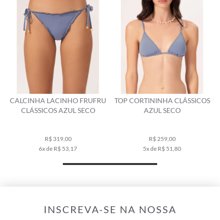
INHO FRUFRU
TOP CORTININHA CLÁSSICOS
TOP CORTININHA
AZUL SECO
AZUL SECO
BERRY AZUL 
R$ 239,00
9,00
R$ 259,00
R$ 169,00
 53,17
5x de R$ 51,80
3x de R$ 56,
INSCREVA-SE NA NOSSA