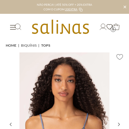
NÃO PERCA! | ATÉ 50% OFF + 20% EXTRA
✕
COM O CUPOM
20EXTRA
0
HOME
|
BIQUÍNIS
|
TOPS