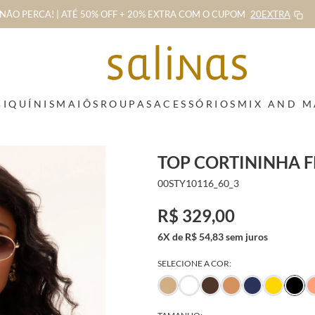
NÃO PERCA! | ATÉ 50% OFF + 20% EXTRA
COM O CUPOM
20EXTRA
BIQUÍNIS
MAIÔS
ROUPAS
ACESSÓRIOS
MIX AND 
TOP CORTININHA F
00STY10116_60_3
R$ 329,00
6X de R$ 54,83 sem juros
SELECIONE A COR: