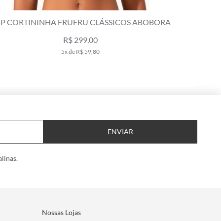
LÁSSICOS ABOBORA
TOP CORTININHA FRUFRU CLÁSSI
SECO
R$ 329,00
0
6x de R$ 54,83
ENVIAR
linas.
Nossas Lojas