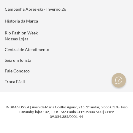
Campanha Aprés-ski - Inverno 26
Historia da Marca
Rio Fashion Week
Nossas Lojas
Central de Atendimento
Seja um lojista
Fale Conosco
Troca Fácil
INBRANDS S.A | Avenida Maria Coelho Aguiar, 215, 2º andar, bloco C/E/G, Piso
Panamby, lojas 102, I, J, K - São Paulo CEP: 05804-900 | CNPJ:
09.054.385/0001-44
DESENVOLVIDO POR
TECNOLOGIA