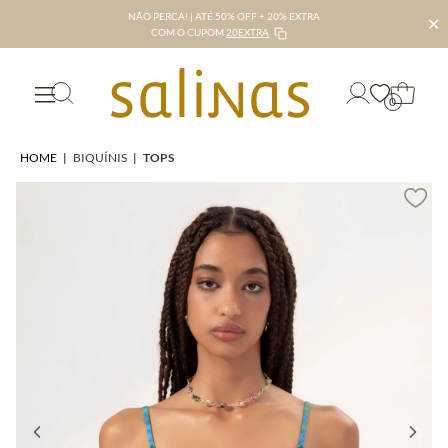
NÃO PERCA! | ATÉ 50% OFF + 20% EXTRA
✕
COM O CUPOM
20EXTRA
0
HOME
|
BIQUÍNIS
|
TOPS