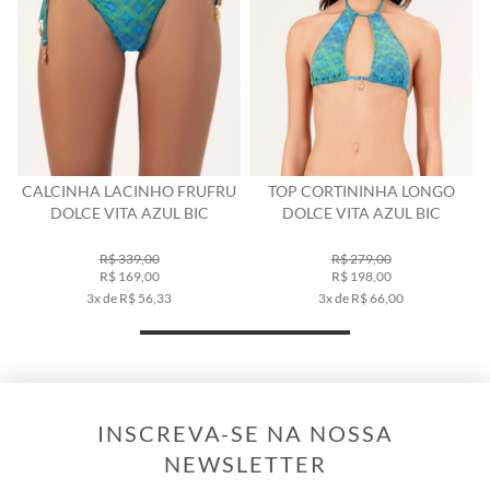
RU
TOP CORTININHA LONGO
CALCINHA LACINHO FRUFRU
DOLCE VITA AZUL BIC
DOLCE VITA LARANJA
R$ 279,00
R$ 339,00
R$ 198,00
R$ 169,00
3x de R$ 66,00
3x de R$ 56,33
INSCREVA-SE NA NOSSA
NEWSLETTER