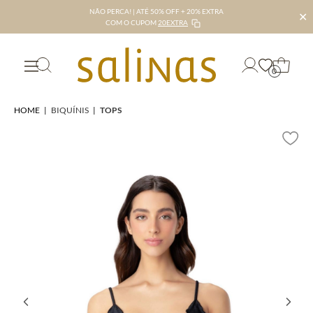
NÃO PERCA! | ATÉ 50% OFF + 20% EXTRA
✕
COM O CUPOM
20EXTRA
0
HOME
|
BIQUÍNIS
|
TOPS