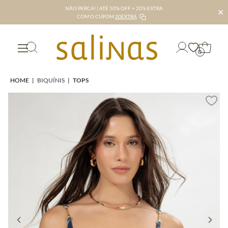
NÃO PERCA! | ATÉ 50% OFF + 20% EXTRA
✕
COM O CUPOM
20EXTRA
0
HOME
|
BIQUÍNIS
|
TOPS