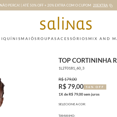
NÃO PERCA! | ATÉ 50% OFF + 20% EXTRA
COM O CUPOM
20EXTRA
BIQUÍNIS
MAIÔS
ROUPAS
ACESSÓRIOS
MIX AND 
TOP CORTININHA R
1L2T0181_60_3
R$ 179,00
R$ 79,00
56% OFF
1X de R$ 79,00 sem juros
SELECIONE A COR:
TAMANHO: