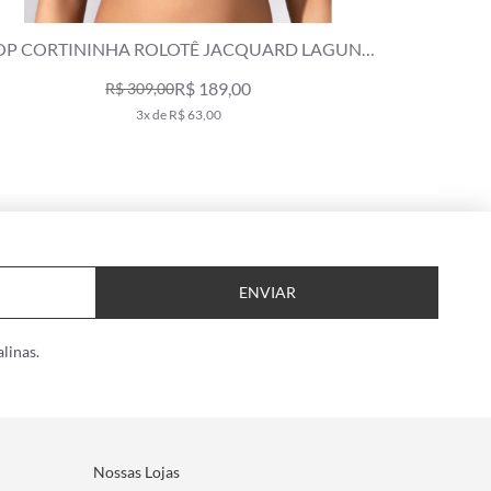
CORTININHA ROLOTÊ JACQUARD LAGUNA
TOP CORTIN
PRETO
R$ 189,00
R$ 309,00
3x de R$ 63,00
ENVIAR
linas.
Nossas Lojas