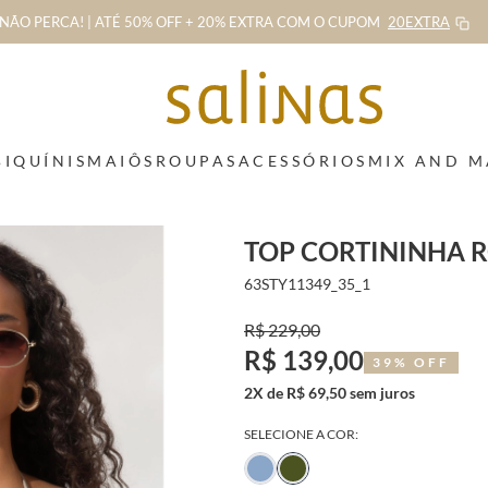
NÃO PERCA! | ATÉ 50% OFF + 20% EXTRA
COM O CUPOM
20EXTRA
BIQUÍNIS
MAIÔS
ROUPAS
ACESSÓRIOS
MIX AND 
TOP CORTININHA 
63STY11349_35_1
R$ 229,00
R$ 139,00
39% OFF
2X de R$ 69,50 sem juros
SELECIONE A COR: