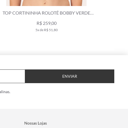
TOP CORTININHA ROLOTÊ CLÁSSICOS VERDE
CALCIN
OLIVA
R$ 189,00
3x de R$ 63,00
ENVIAR
linas.
Nossas Lojas