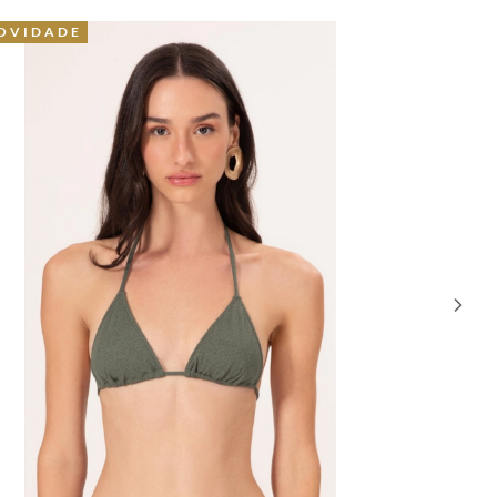
41% O