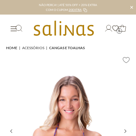
NÃO PERCA! | ATÉ 50% OFF + 20% EXTRA
✕
COM O CUPOM
20EXTRA
0
HOME
|
ACESSÓRIOS
|
CANGAS E TOALHAS