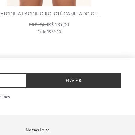
ALCINHA LACINHO ROLOTÊ CANELADO GEO
TOP CO
VERMELHO
R$ 139,00
R$ 229,00
2x de R$ 69,50
ENVIAR
linas.
Nossas Lojas