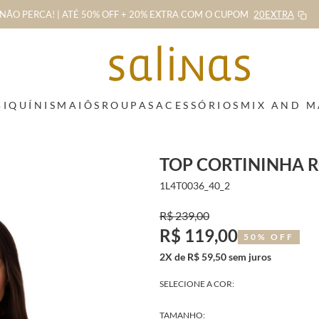
NÃO PERCA! | ATÉ 50% OFF + 20% EXTRA
COM O CUPOM
20EXTRA
BIQUÍNIS
MAIÔS
ROUPAS
ACESSÓRIOS
MIX AND 
TOP CORTININHA 
1L4T0036_40_2
R$ 239,00
R$ 119,00
50% OFF
2X de R$ 59,50 sem juros
SELECIONE A COR:
TAMANHO: