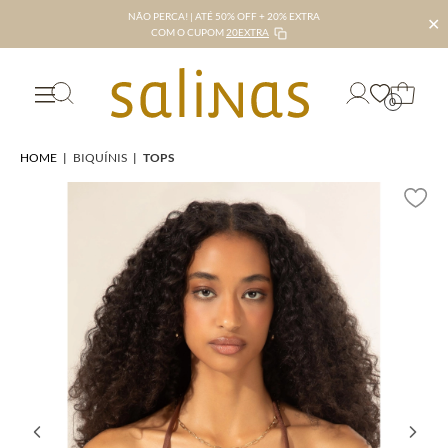
NÃO PERCA! | ATÉ 50% OFF + 20% EXTRA
✕
COM O CUPOM
20EXTRA
0
HOME
|
BIQUÍNIS
|
TOPS