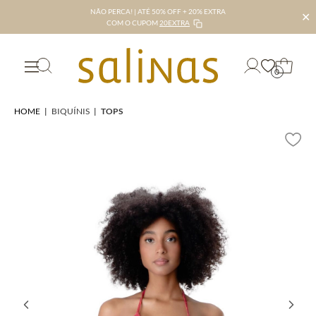
NÃO PERCA! | ATÉ 50% OFF + 20% EXTRA
✕
COM O CUPOM
20EXTRA
0
HOME
|
BIQUÍNIS
|
TOPS