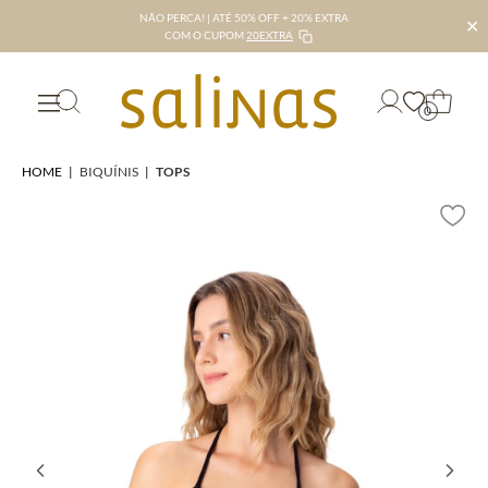
NÃO PERCA! | ATÉ 50% OFF + 20% EXTRA
✕
COM O CUPOM
20EXTRA
0
HOME
|
BIQUÍNIS
|
TOPS