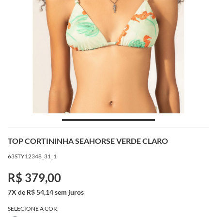
TOP CORTININHA SEAHORSE VERDE CLARO
63STY12348_31_1
R$ 379,00
7X de R$ 54,14 sem juros
SELECIONE A COR: