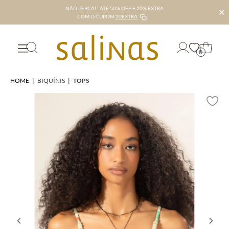
NÃO PERCA! | ATÉ 50% OFF + 20% EXTRA
✕
COM O CUPOM
20EXTRA
0
HOME
|
BIQUÍNIS
|
TOPS