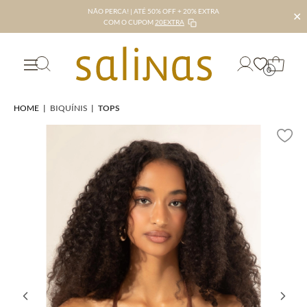
NÃO PERCA! | ATÉ 50% OFF + 20% EXTRA
✕
COM O CUPOM
20EXTRA
0
HOME
|
BIQUÍNIS
|
TOPS