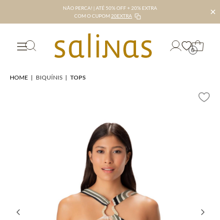
NÃO PERCA! | ATÉ 50% OFF + 20% EXTRA
✕
COM O CUPOM
20EXTRA
0
HOME
|
BIQUÍNIS
|
TOPS