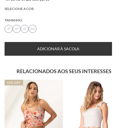
SELECIONE A COR:
TAMANHO:
P
M
G
XG
TABELA DE MEDIDAS
DESCUBRA SEU TAMANHO
ADICIONAR À SACOLA
RELACIONADOS AOS SEUS INTERESSES
50% OFF