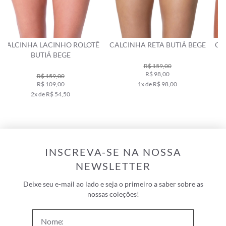
Ê
CALCINHA RETA BUTIÁ BEGE
CALCINHA LACINHO FRUFRU
COZUMEL BEGE
R$ 159,00
R$ 98,00
R$ 219,00
1x de R$ 98,00
R$ 149,00
2x de R$ 74,50
INSCREVA-SE NA NOSSA
NEWSLETTER
Deixe seu e-mail ao lado e seja o primeiro a saber sobre as
nossas coleções!