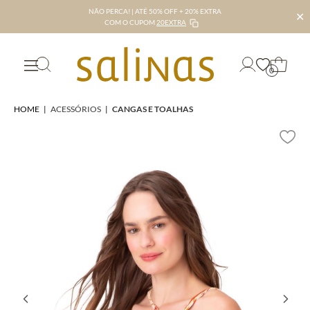
NÃO PERCA! | ATÉ 50% OFF + 20% EXTRA
✕
COM O CUPOM
20EXTRA
0
HOME
|
ACESSÓRIOS
|
CANGAS E TOALHAS