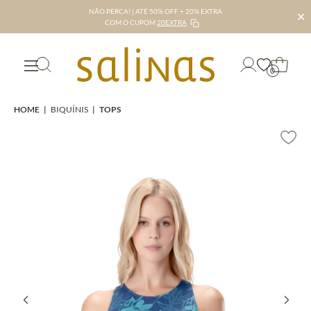
NÃO PERCA! | ATÉ 50% OFF + 20% EXTRA
✕
COM O CUPOM
20EXTRA
0
HOME
|
BIQUÍNIS
|
TOPS