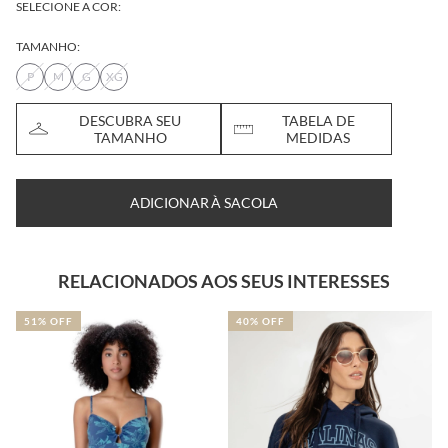
SELECIONE A COR:
TAMANHO:
P
M
G
XG
DESCUBRA SEU
TABELA DE
TAMANHO
MEDIDAS
ADICIONAR À SACOLA
RELACIONADOS AOS SEUS INTERESSES
51% OFF
40% OFF