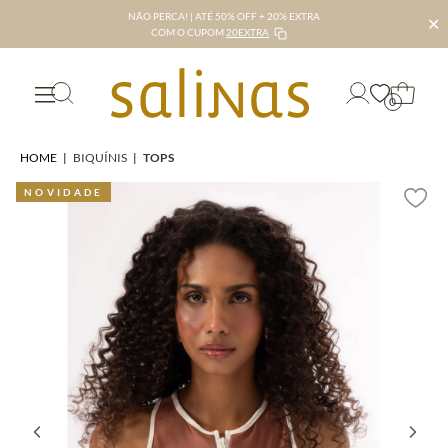
NÃO PERCA! | ATÉ 50% OFF + 20% EXTRA
✕
COM O CUPOM
20EXTRA
0
HOME
|
BIQUÍNIS
|
TOPS
NOVIDADE