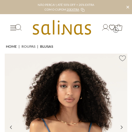
NÃO PERCA! | ATÉ 50% OFF + 20% EXTRA
✕
COM O CUPOM
20EXTRA
0
HOME
|
ROUPAS
|
BLUSAS