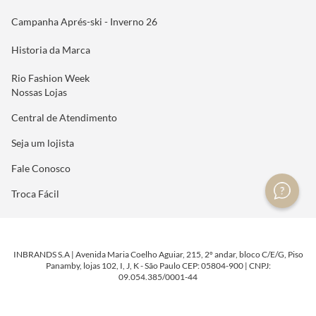
Campanha Aprés-ski - Inverno 26
Historia da Marca
Rio Fashion Week
Nossas Lojas
Central de Atendimento
Seja um lojista
Fale Conosco
Troca Fácil
INBRANDS S.A | Avenida Maria Coelho Aguiar, 215, 2º andar, bloco C/E/G, Piso
Panamby, lojas 102, I, J, K - São Paulo CEP: 05804-900 | CNPJ:
09.054.385/0001-44
DESENVOLVIDO POR
TECNOLOGIA