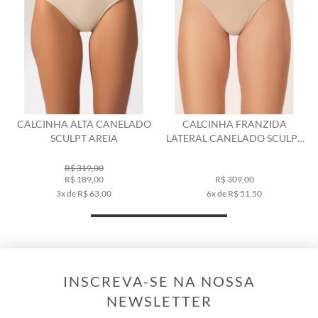
O
CALCINHA FRANZIDA
CALCINHA LATERAL FINA MINI
LATERAL CANELADO SCULPT
MIRACLE UP CANELADO
AREIA
SCULPT AREIA
R$ 309,00
R$ 349,00
6x de R$ 51,50
6x de R$ 58,17
INSCREVA-SE NA NOSSA
NEWSLETTER