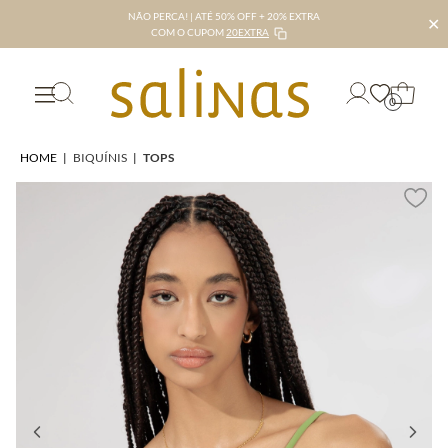
NÃO PERCA! | ATÉ 50% OFF + 20% EXTRA
✕
COM O CUPOM
20EXTRA
0
HOME
|
BIQUÍNIS
|
TOPS