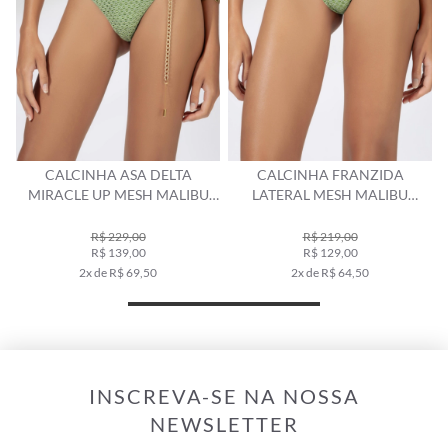
E
CALCINHA ASA DELTA
CALCINHA FRANZIDA
MIRACLE UP MESH MALIBU
LATERAL MESH MALIBU
VERDE MAÇÃ
VERDE MAÇÃ
R$ 229,00
R$ 219,00
R$ 139,00
R$ 129,00
2x de R$ 69,50
2x de R$ 64,50
INSCREVA-SE NA NOSSA
NEWSLETTER