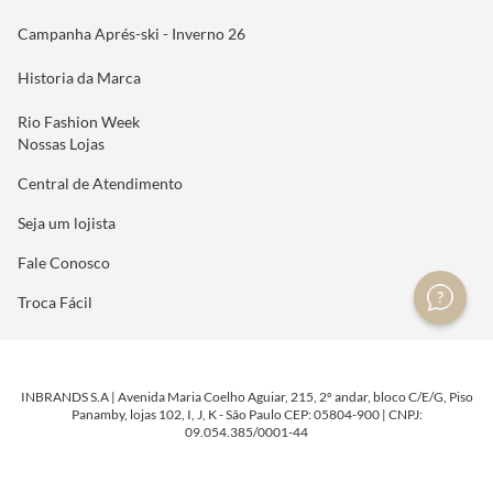
Campanha Aprés-ski - Inverno 26
Historia da Marca
Rio Fashion Week
Nossas Lojas
Central de Atendimento
Seja um lojista
Fale Conosco
Troca Fácil
INBRANDS S.A | Avenida Maria Coelho Aguiar, 215, 2º andar, bloco C/E/G, Piso
Panamby, lojas 102, I, J, K - São Paulo CEP: 05804-900 | CNPJ:
09.054.385/0001-44
DESENVOLVIDO POR
TECNOLOGIA