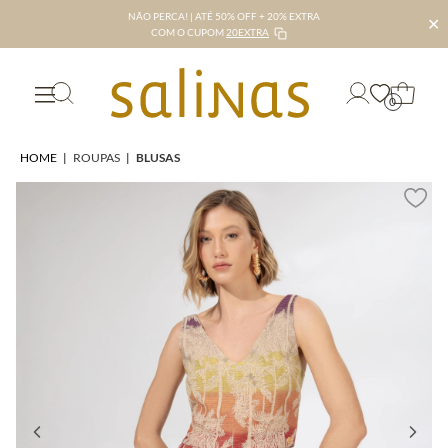
NÃO PERCA! | ATÉ 50% OFF + 20% EXTRA
✕
COM O CUPOM
20EXTRA
0
HOME
|
ROUPAS
|
BLUSAS