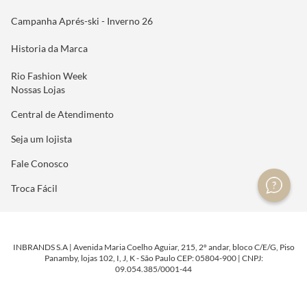
Campanha Aprés-ski - Inverno 26
Historia da Marca
Rio Fashion Week
Nossas Lojas
Central de Atendimento
Seja um lojista
Fale Conosco
Troca Fácil
INBRANDS S.A | Avenida Maria Coelho Aguiar, 215, 2º andar, bloco C/E/G, Piso
Panamby, lojas 102, I, J, K - São Paulo CEP: 05804-900 | CNPJ:
09.054.385/0001-44
DESENVOLVIDO POR
TECNOLOGIA