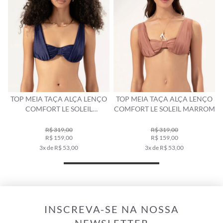
ÇO
TOP MEIA TAÇA ALÇA LENÇO
TOP MEIA TAÇA ARCO
COMFORT LE SOLEIL MARROM
COMFORT LE SOLEIL SALMAO
R$ 319,00
R$ 369,00
R$ 159,00
R$ 219,00
3x de R$ 53,00
4x de R$ 54,75
INSCREVA-SE NA NOSSA