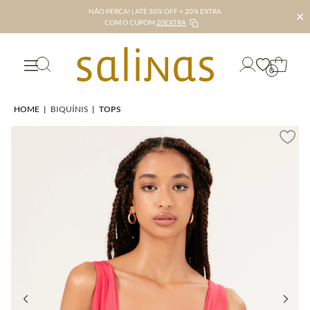
NÃO PERCA! | ATÉ 50% OFF + 20% EXTRA
✕
COM O CUPOM
20EXTRA
0
HOME
|
BIQUÍNIS
|
TOPS