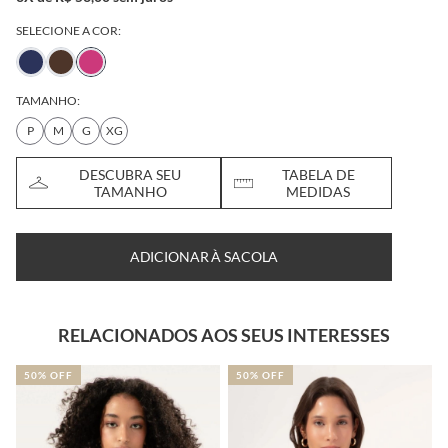
SELECIONE A COR:
TAMANHO:
P
M
G
XG
DESCUBRA SEU
TABELA DE
TAMANHO
MEDIDAS
ADICIONAR À SACOLA
RELACIONADOS AOS SEUS INTERESSES
50% OFF
41% OFF