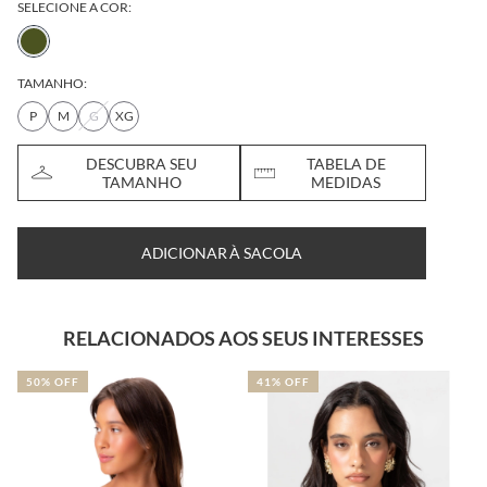
SELECIONE A COR:
TAMANHO:
P
M
G
XG
DESCUBRA SEU
TABELA DE
TAMANHO
MEDIDAS
ADICIONAR À SACOLA
RELACIONADOS AOS SEUS INTERESSES
50% OFF
41% OFF