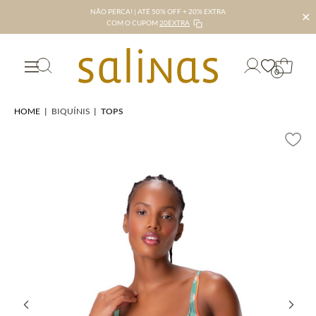
NÃO PERCA! | ATÉ 50% OFF + 20% EXTRA
✕
COM O CUPOM
20EXTRA
0
HOME
|
BIQUÍNIS
|
TOPS