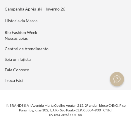
Campanha Aprés-ski - Inverno 26
Historia da Marca
Rio Fashion Week
Nossas Lojas
Central de Atendimento
Seja um lojista
Fale Conosco
Troca Fácil
INBRANDS S.A | Avenida Maria Coelho Aguiar, 215, 2º andar, bloco C/E/G, Piso
Panamby, lojas 102, I, J, K - São Paulo CEP: 05804-900 | CNPJ:
09.054.385/0001-44
DESENVOLVIDO POR
TECNOLOGIA