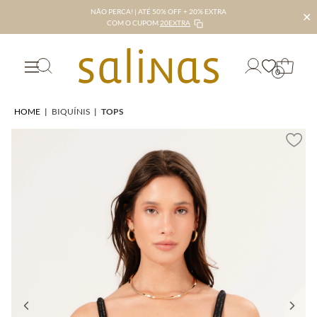
NÃO PERCA! | ATÉ 50% OFF + 20% EXTRA
✕
COM O CUPOM
20EXTRA
0
HOME
|
BIQUÍNIS
|
TOPS