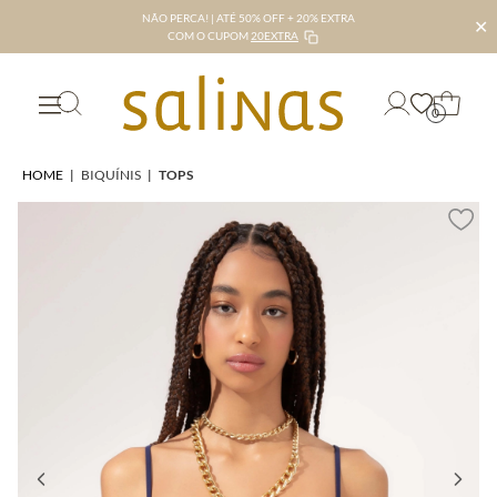
NÃO PERCA! | ATÉ 50% OFF + 20% EXTRA
✕
COM O CUPOM
20EXTRA
0
HOME
|
BIQUÍNIS
|
TOPS