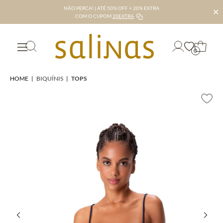
NÃO PERCA! | ATÉ 50% OFF + 20% EXTRA
✕
COM O CUPOM
20EXTRA
0
HOME
|
BIQUÍNIS
|
TOPS