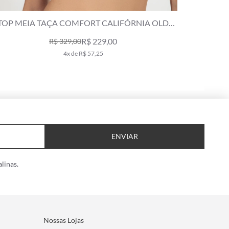
TOP MEIA TAÇA COMFORT CLÁSSICOS PRETO
TOP MEI
R$ 379,00
7x de R$ 54,14
ENVIAR
linas.
Nossas Lojas