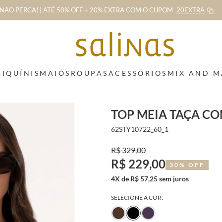
NÃO PERCA! | ATÉ 50% OFF + 20% EXTRA
COM O CUPOM
20EXTRA
BIQUÍNIS
MAIÔS
ROUPAS
ACESSÓRIOS
MIX AND 
TOP MEIA TAÇA C
62STY10722_60_1
R$ 329,00
R$ 229,00
30% OFF
4X de R$ 57,25 sem juros
SELECIONE A COR: