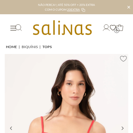
NÃO PERCA! | ATÉ 50% OFF + 20% EXTRA
✕
COM O CUPOM
20EXTRA
0
HOME
|
BIQUÍNIS
|
TOPS