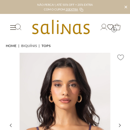
NÃO PERCA! | ATÉ 50% OFF + 20% EXTRA
✕
COM O CUPOM
20EXTRA
0
HOME
|
BIQUÍNIS
|
TOPS