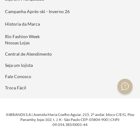
Campanha Aprés-ski - Inverno 26
Historia da Marca
Rio Fashion Week
Nossas Lojas
Central de Atendimento
Seja um lojista
Fale Conosco
Troca Fácil
INBRANDS S.A | Avenida Maria Coelho Aguiar, 215, 2º andar, bloco C/E/G, Piso
Panamby, lojas 102, I, J, K - São Paulo CEP: 05804-900 | CNPJ:
09.054.385/0001-44
DESENVOLVIDO POR
TECNOLOGIA