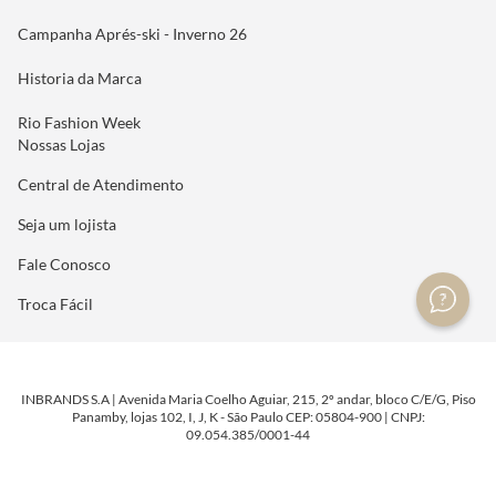
Campanha Aprés-ski - Inverno 26
Historia da Marca
Rio Fashion Week
Nossas Lojas
Central de Atendimento
Seja um lojista
Fale Conosco
Troca Fácil
INBRANDS S.A | Avenida Maria Coelho Aguiar, 215, 2º andar, bloco C/E/G, Piso
Panamby, lojas 102, I, J, K - São Paulo CEP: 05804-900 | CNPJ:
09.054.385/0001-44
DESENVOLVIDO POR
TECNOLOGIA