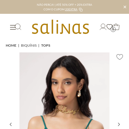
NÃO PERCA! | ATÉ 50% OFF + 20% EXTRA
✕
COM O CUPOM
20EXTRA
0
HOME
|
BIQUÍNIS
|
TOPS