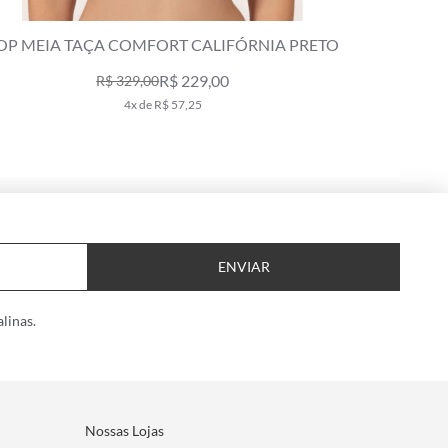
 MEIA TAÇA COMFORT CALIFÓRNIA PRETO
TOP MEIA 
R$ 229,00
R$ 329,00
4x de R$ 57,25
ENVIAR
linas.
Nossas Lojas