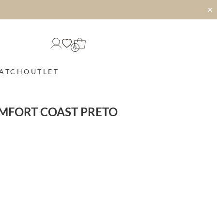
✕
0
MATCH
OUTLET
OMFORT COAST PRETO