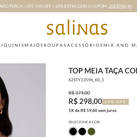
NÃO PERCA! | ATÉ 50% OFF + 20% EXTRA
COM O CUPOM
20EXTRA
BIQUÍNIS
MAIÔS
ROUPAS
ACESSÓRIOS
MIX AND 
TOP MEIA TAÇA C
62STY13596_60_1
R$ 379,00
R$ 298,00
21% OFF
5X de R$ 59,60 sem juros
SELECIONE A COR: