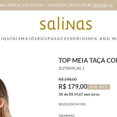
NÃO PERCA! | ATÉ 50% OFF + 20% EXTRA
COM O CUPOM
20EXTRA
BIQUÍNIS
MAIÔS
ROUPAS
ACESSÓRIOS
MIX AND 
TOP MEIA TAÇA C
2L2T0249_60_1
R$ 298,00
R$ 179,00
40% OFF
3X de R$ 59,67 sem juros
SELECIONE A COR:
TAMANHO: