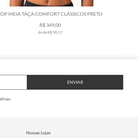
ORT CLÁSSICOS PRETO
TOP MEIA TAÇA COMFORT 
49,00
R$ 298,0
R$ 379,00
$ 58,17
5x de R$ 59,60
ENVIAR
linas.
Nossas Lojas