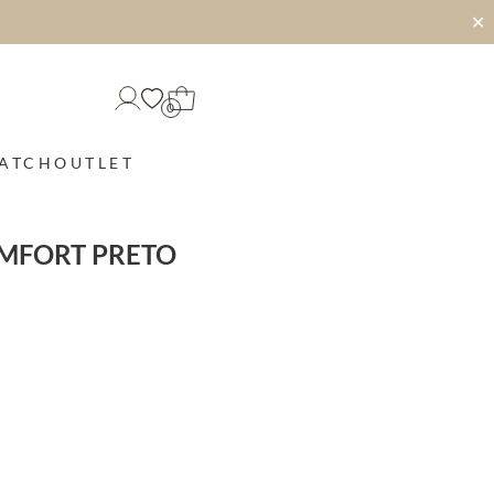
✕
0
MATCH
OUTLET
OMFORT PRETO