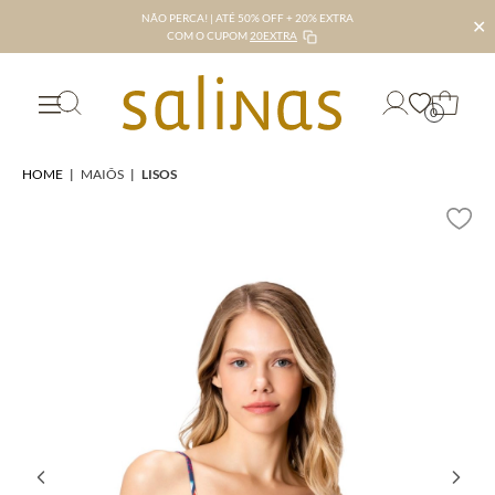
NÃO PERCA! | ATÉ 50% OFF + 20% EXTRA
✕
COM O CUPOM
20EXTRA
0
HOME
|
MAIÔS
|
LISOS