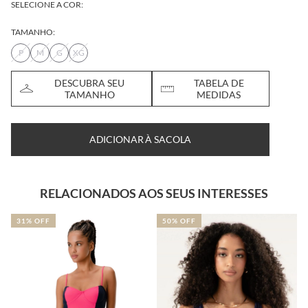
SELECIONE A COR:
TAMANHO:
P
M
G
XG
DESCUBRA SEU
TABELA DE
TAMANHO
MEDIDAS
ADICIONAR À SACOLA
RELACIONADOS AOS SEUS INTERESSES
50% OFF
40% OFF