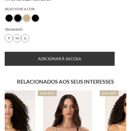
SELECIONE A COR:
TAMANHO:
P
M
G
ADICIONAR À SACOLA
RELACIONADOS AOS SEUS INTERESSES
20% OFF
20% OFF