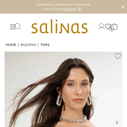
NÃO PERCA! | ATÉ 50% OFF + 20% EXTRA
✕
COM O CUPOM
20EXTRA
0
HOME
|
BIQUÍNIS
|
TOPS