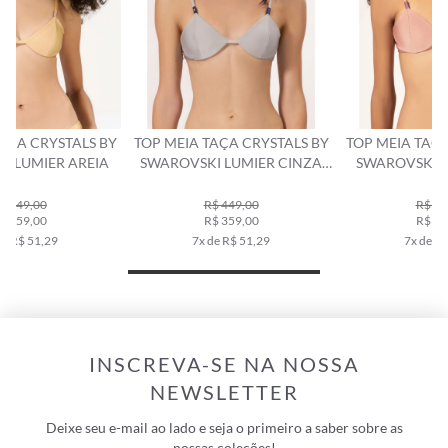
Y
TOP MEIA TAÇA CRYSTALS BY
TOP MEIA TAÇA CRYSTALS BY
SWAROVSKI LUMIER CINZA
SWAROVSKI LUMIER ROSA
CLARO
DUSTY
R$ 449,00
R$ 449,00
R$ 359,00
R$ 359,00
7x de R$ 51,29
7x de R$ 51,29
INSCREVA-SE NA NOSSA
NEWSLETTER
Deixe seu e-mail ao lado e seja o primeiro a saber sobre as
nossas coleções!