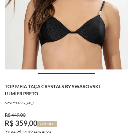
TOP MEIA TAÇA CRYSTALS BY SWAROVSKI
LUMIER PRETO
62STY11662_60_1
R$ 449,00
R$ 359,00
20% OFF
7X de R$ 51,29 sem juros