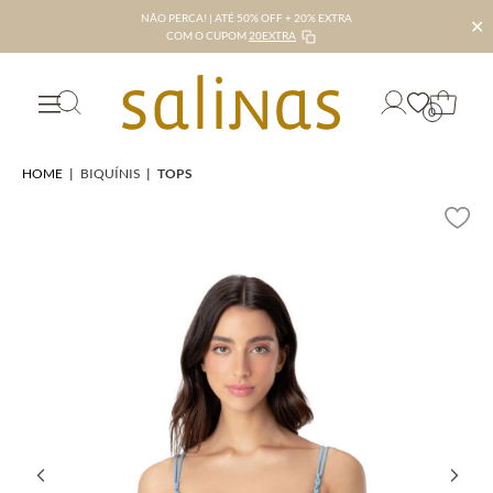
NÃO PERCA! | ATÉ 50% OFF + 20% EXTRA
✕
COM O CUPOM
20EXTRA
0
HOME
|
BIQUÍNIS
|
TOPS