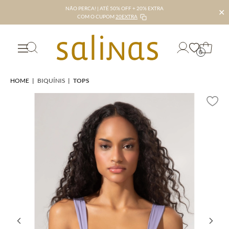
NÃO PERCA! | ATÉ 50% OFF + 20% EXTRA
✕
COM O CUPOM
20EXTRA
0
HOME
|
BIQUÍNIS
|
TOPS