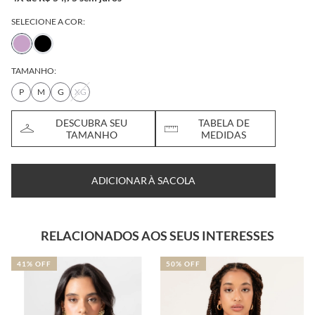
SELECIONE A COR:
TAMANHO:
P
M
G
XG
DESCUBRA SEU
TABELA DE
TAMANHO
MEDIDAS
ADICIONAR À SACOLA
RELACIONADOS AOS SEUS INTERESSES
41% OFF
50% OFF