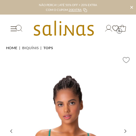
NÃO PERCA! | ATÉ 50% OFF + 20% EXTRA
✕
COM O CUPOM
20EXTRA
0
HOME
|
BIQUÍNIS
|
TOPS