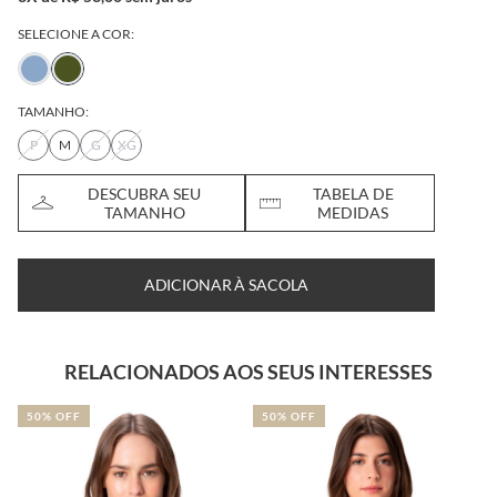
SELECIONE A COR:
TAMANHO:
P
M
G
XG
DESCUBRA SEU
TABELA DE
TAMANHO
MEDIDAS
ADICIONAR À SACOLA
RELACIONADOS AOS SEUS INTERESSES
50% OFF
50% OFF