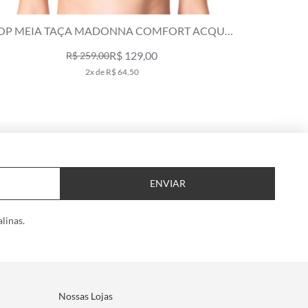
OP MEIA TAÇA MADONNA COMFORT ACQUA
TOP 
VERDE MILITAR
R$ 129,00
R$ 259,00
2x de R$ 64,50
ENVIAR
linas.
Nossas Lojas