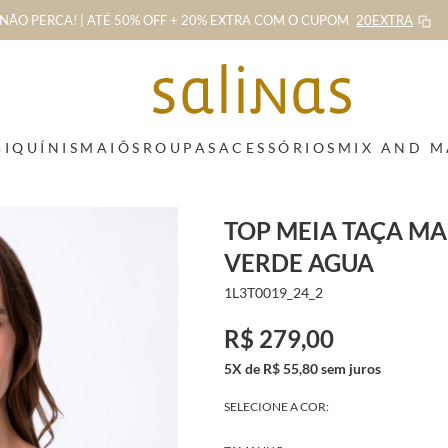
NÃO PERCA! | ATÉ 50% OFF + 20% EXTRA
COM O CUPOM
20EXTRA
BIQUÍNIS
MAIÔS
ROUPAS
ACESSÓRIOS
MIX AND 
TOP MEIA TAÇA M
VERDE AGUA
1L3T0019_24_2
R$ 279,00
5X de R$ 55,80 sem juros
SELECIONE A COR: