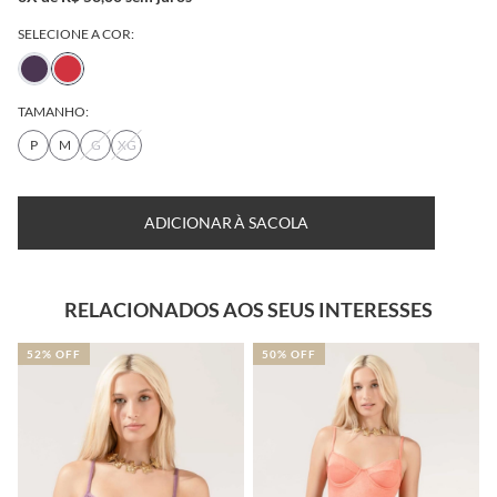
SELECIONE A COR:
TAMANHO:
P
M
G
XG
ADICIONAR À SACOLA
RELACIONADOS AOS SEUS INTERESSES
50% OFF
50% OFF