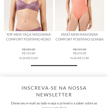
 TAÇA MADONNA
MAIÔ NEW MADONNA
TOP MEIA TA
POSITANO ROXO
COMFORT POSITANO GOIABA
COMFORT AC
MILI
$ 329,00
R$ 519,00
R$ 25
$ 159,00
R$ 259,00
R$ 12
de R$ 53,00
5x de R$ 51,80
2x de R
INSCREVA-SE NA NOSSA
NEWSLETTER
Deixe seu e-mail ao lado e seja o primeiro a saber sobre as
nossas coleções!