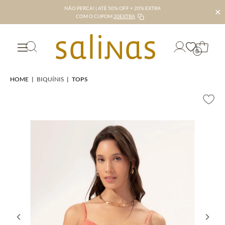
NÃO PERCA! | ATÉ 50% OFF + 20% EXTRA
✕
COM O CUPOM
20EXTRA
0
HOME
|
BIQUÍNIS
|
TOPS