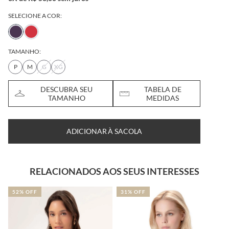
SELECIONE A COR:
TAMANHO:
P
M
G
XG
DESCUBRA SEU
TABELA DE
TAMANHO
MEDIDAS
ADICIONAR À SACOLA
RELACIONADOS AOS SEUS INTERESSES
52% OFF
31% OFF