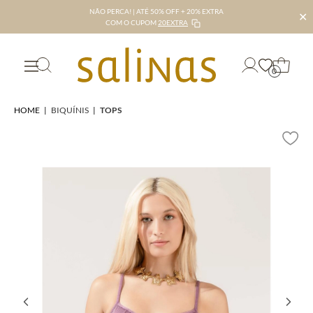
NÃO PERCA! | ATÉ 50% OFF + 20% EXTRA
✕
COM O CUPOM
20EXTRA
0
HOME
|
BIQUÍNIS
|
TOPS